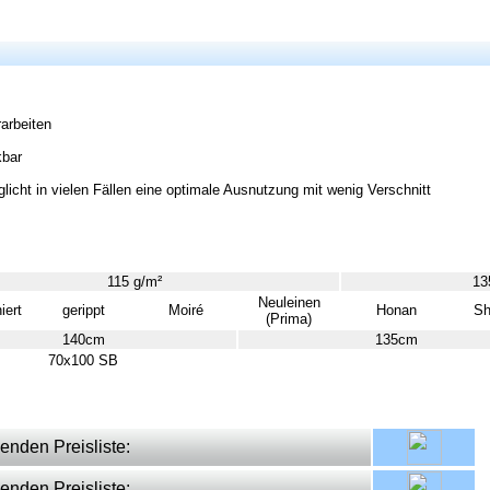
arbeiten
kbar
icht in vielen Fällen eine optimale Ausnutzung mit wenig Verschnitt
115 g/m²
13
Neuleinen
iert
gerippt
Moiré
Honan
Sh
(Prima)
140cm
135cm
70x100 SB
enden Preisliste:
enden Preisliste: