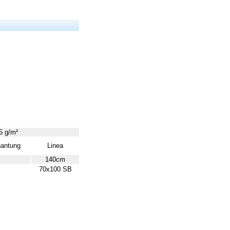
5 g/m²
antung
Linea
140cm
70x100 SB