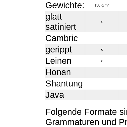
Gewichte:
130 g/m²
glatt
x
satiniert
Cambric
gerippt
x
Leinen
x
Honan
Shantung
Java
Folgende Formate sin
Grammaturen und Prä