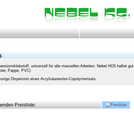
g:
persionsklebstoff, universell für alle manuellen Arbeiten. Nebel HO5 haftet gut
pier, Pappe, PVC).
srige Dispersion eines Acrylsäureester-Copolymerisats.
enden Preisliste: