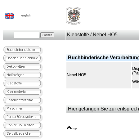
english
Klebstoffe / Nebel HO5
Buchbinderische Verarbeitun
Dis
(Pa
Nebel HO5
Wäs
Hier gelangen Sie zur entsprech
top