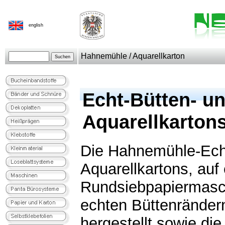
english
Hahnemühle / Aquarellkarton
Echt-Bütten- u
Aquarellkartons
Die Hahnemühle-Ech
Aquarellkartons, auf 
Rundsiebpapiermaschi
echten Büttenränder
hergestellt sowie die