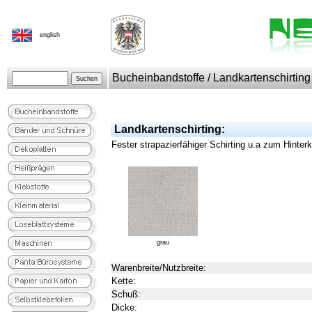
english
Bucheinbandstoffe / Landkartenschirting
Landkartenschirting:
Fester strapazierfähiger Schirting u.a zum Hinter
grau
Warenbreite/Nutzbreite:
Kette:
Schuß:
Dicke: