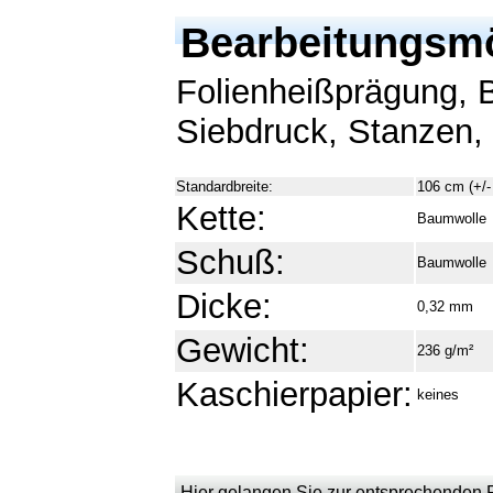
Bearbeitungsmö
Folienheißprägung, 
Siebdruck, Stanzen, 
Standardbreite:
106 cm (+/
Kette:
Baumwolle
Schuß:
Baumwolle
Dicke:
0,32 mm
Gewicht:
236 g/m²
Kaschierpapier:
keines
Hier gelangen Sie zur entsprechenden Pr