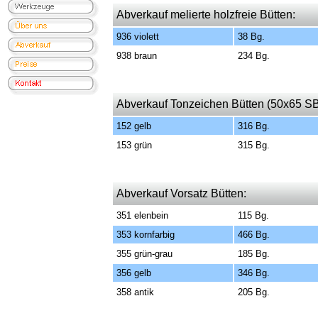
Abverkauf melierte holzfreie Bütten:
936 violett
38 Bg.
938 braun
234 Bg.
Abverkauf Tonzeichen Bütten (50x65 SB
152 gelb
316 Bg.
153 grün
315 Bg.
Abverkauf Vorsatz Bütten:
351 elenbein
115 Bg.
353 kornfarbig
466 Bg.
355 grün-grau
185 Bg.
356 gelb
346 Bg.
358 antik
205 Bg.