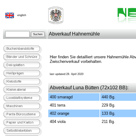
english
Abverkauf Hahnemühle
Hier finden Sie detailliert unsere Hahnemühle Abv
Zwischenverkauf vorbehalten.
last updated:28. April 2020
Abverkauf Luna Bütten (72x102 BB):
400 smaragd
440 Bg.
401 terra
229 Bg.
402 orange
133 Bg.
404 viola
211 Bg.