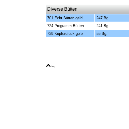
Diverse Bütten:
701 Echt Bütten gelbl.
247 Bg.
724 Programm Bütten
241 Bg.
739 Kupferdruck gelb
55 Bg.
top